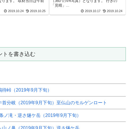
なります。 取材当日は午前
（360°のVR写真）となります。 行きの
「見晴」...
2019.10.24
2019.10.25
2019.10.17
2019.10.24
ントを書き込む
鳩待峠（2019年9月下旬）
～牛首分岐（2019年9月下旬）至仏山のモルゲンロート
ノ滝・逆さ燧ケ岳（2019年9月下旬）
～山ノ鼻（2019年9月下旬）逆さ燧ケ岳