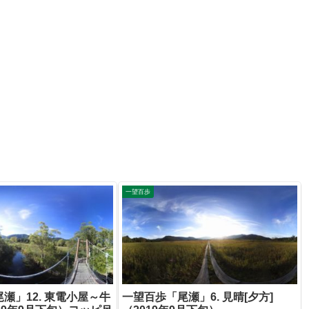
一望百歩
瀬」12. 東電小屋～牛
一望百歩「尾瀬」6. 見晴[夕方]