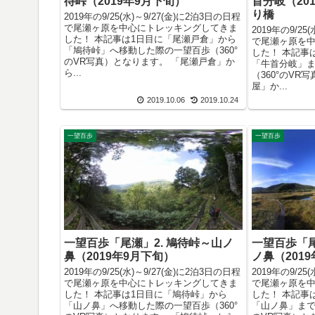
待峠（2019年9月下旬）
首分岐（20
り橋
2019年の9/25(水)～9/27(金)に2泊3日の日程
で尾瀬ヶ原を中心にトレッキングしてきま
2019年の9/25
した！ 本記事は1日目に「尾瀬戸倉」から
で尾瀬ヶ原を
「鳩待峠」へ移動した際の一望百歩（360°
した！ 本記事
のVR写真）となります。 「尾瀬戸倉」か
「牛首分岐」
ら...
（360°のVR
屋」か...
2019.10.06
2019.10.24
一望百歩
一望百歩
一望百歩「尾瀬」2. 鳩待峠～山ノ
一望百歩「尾
鼻（2019年9月下旬）
ノ鼻（201
2019年の9/25(水)～9/27(金)に2泊3日の日程
2019年の9/25
で尾瀬ヶ原を中心にトレッキングしてきま
で尾瀬ヶ原を
した！ 本記事は1日目に「鳩待峠」から
した！ 本記事
「山ノ鼻」へ移動した際の一望百歩（360°
「山ノ鼻」まで