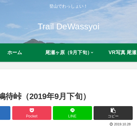
登山でわっしょい！
Trail DeWassyoi
ホーム
尾瀬ヶ原（9月下旬）
VR写真 尾瀬
鳩待峠（2019年9月下旬）
Pocket
LINE
コピー
2019.10.28