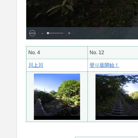
-
+
No. 4
No. 12
川上川
登り坂開始！