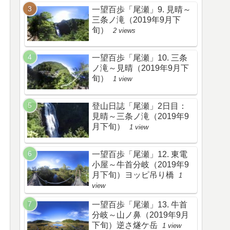
一望百歩「尾瀬」9. 見晴～
三条ノ滝（2019年9月下
旬）
2 views
一望百歩「尾瀬」10. 三条
ノ滝～見晴（2019年9月下
旬）
1 view
登山日誌「尾瀬」2日目：
見晴～三条ノ滝（2019年9
月下旬）
1 view
一望百歩「尾瀬」12. 東電
小屋～牛首分岐（2019年9
月下旬）ヨッピ吊り橋
1
view
一望百歩「尾瀬」13. 牛首
分岐～山ノ鼻（2019年9月
下旬）逆さ燧ケ岳
1 view