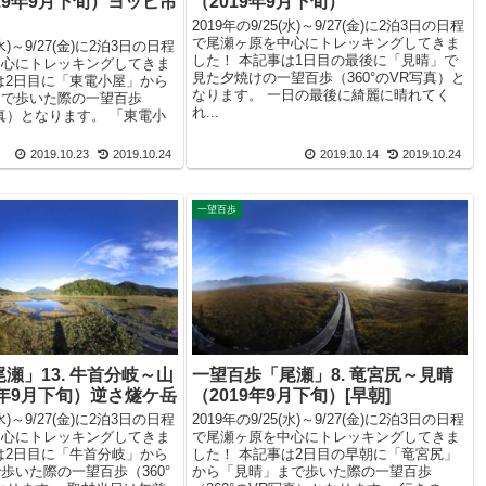
19年9月下旬）ヨッピ吊
（2019年9月下旬）
2019年の9/25(水)～9/27(金)に2泊3日の日程
で尾瀬ヶ原を中心にトレッキングしてきま
(水)～9/27(金)に2泊3日の日程
した！ 本記事は1日目の最後に「見晴」で
中心にトレッキングしてきま
見た夕焼けの一望百歩（360°のVR写真）と
は2日目に「東電小屋」から
なります。 一日の最後に綺麗に晴れてく
まで歩いた際の一望百歩
れ...
写真）となります。 「東電小
2019.10.23
2019.10.24
2019.10.14
2019.10.24
一望百歩
瀬」13. 牛首分岐～山
一望百歩「尾瀬」8. 竜宮尻～見晴
9年9月下旬）逆さ燧ケ岳
（2019年9月下旬）[早朝]
(水)～9/27(金)に2泊3日の日程
2019年の9/25(水)～9/27(金)に2泊3日の日程
中心にトレッキングしてきま
で尾瀬ヶ原を中心にトレッキングしてきま
は2日目に「牛首分岐」から
した！ 本記事は2日目の早朝に「竜宮尻」
歩いた際の一望百歩（360°
から「見晴」まで歩いた際の一望百歩