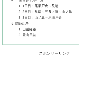
一望百歩 記事一覧
1日目：尾瀬戸倉～見晴
2日目：見晴～三条ノ滝～山ノ鼻
3日目：山ノ鼻～尾瀬戸倉
関連記事
山岳経路
登山日誌
スポンサーリンク