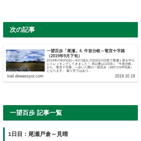
次の記事
一望百歩「尾瀬」4. 牛首分岐～竜宮十字路
（2019年9月下旬）
2019年の9/25(水)～9/27(金)に2泊3日の日程で尾瀬ヶ原を中心
にトレッキングしてきました！ 本記事は1日目に「牛首分岐」
から「竜宮十字路」へ歩いた際の一望百歩（360°のVR写真）
となります。 曇り空ではあり...
trail.dewassyoi.com
2019.10.19
一望百歩 記事一覧
1日目：尾瀬戸倉～見晴