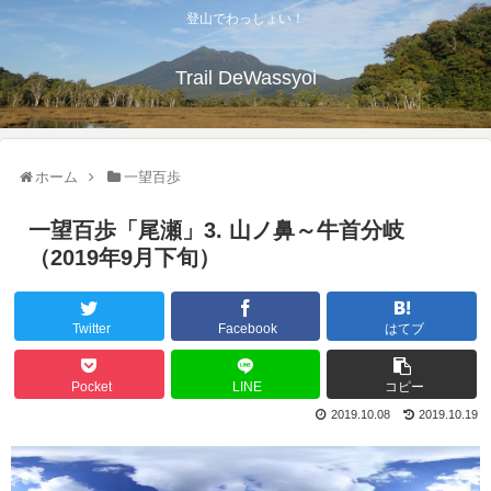
登山でわっしょい！
Trail DeWassyoi
ホーム
一望百歩
一望百歩「尾瀬」3. 山ノ鼻～牛首分岐
（2019年9月下旬）
Twitter
Facebook
はてブ
Pocket
LINE
コピー
2019.10.08
2019.10.19