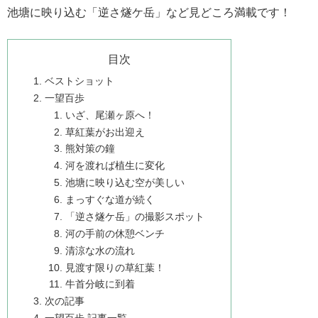
池塘に映り込む「逆さ燧ケ岳」など見どころ満載です！
目次
ベストショット
一望百歩
いざ、尾瀬ヶ原へ！
草紅葉がお出迎え
熊対策の鐘
河を渡れば植生に変化
池塘に映り込む空が美しい
まっすぐな道が続く
「逆さ燧ケ岳」の撮影スポット
河の手前の休憩ベンチ
清涼な水の流れ
見渡す限りの草紅葉！
牛首分岐に到着
次の記事