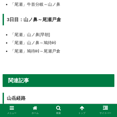
「尾瀬」牛首分岐～山ノ鼻
3日目：山ノ鼻～尾瀬戸倉
「尾瀬」山ノ鼻[早朝]
「尾瀬」山ノ鼻～鳩待峠
「尾瀬」鳩待峠～尾瀬戸倉
関連記事
山岳経路
メニュー
ホーム
検索
トップ
サイドバー
山岳経路「尾瀬」尾瀬ヶ原・三条ノ滝・逆さ燧