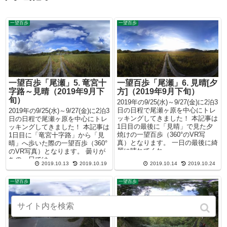
一望百歩
一望百歩
一望百歩「尾瀬」5. 竜宮十
一望百歩「尾瀬」6. 見晴[夕
字路～見晴（2019年9月下
方]（2019年9月下旬）
旬）
2019年の9/25(水)～9/27(金)に2泊3
日の日程で尾瀬ヶ原を中心にトレ
2019年の9/25(水)～9/27(金)に2泊3
ッキングしてきました！ 本記事は
日の日程で尾瀬ヶ原を中心にトレ
1日目の最後に「見晴」で見た夕
ッキングしてきました！ 本記事は
焼けの一望百歩（360°のVR写
1日目に「竜宮十字路」から「見
真）となります。 一日の最後に綺
晴」へ歩いた際の一望百歩（360°
麗に晴れてくれ...
のVR写真）となります。 曇りが
ちの一日では...
2019.10.13
2019.10.19
2019.10.14
2019.10.24
一望百歩
一望百歩