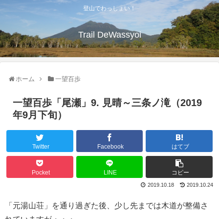
登山でわっしょい！
Trail DeWassyoi
ホーム
一望百歩
一望百歩「尾瀬」9. 見晴～三条ノ滝（2019
年9月下旬）
Twitter
Facebook
はてブ
Pocket
LINE
コピー
2019.10.18
2019.10.24
「元湯山荘」を通り過ぎた後、少し先までは木道が整備さ