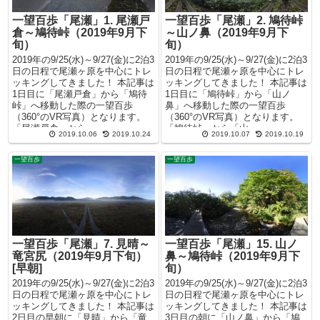
一望百歩「尾瀬」1. 尾瀬戸
一望百歩「尾瀬」2. 鳩待峠
倉～鳩待峠（2019年9月下
～山ノ鼻（2019年9月下
旬）
旬）
2019年の9/25(水)～9/27(金)に2泊3
2019年の9/25(水)～9/27(金)に2泊3
日の日程で尾瀬ヶ原を中心にトレ
日の日程で尾瀬ヶ原を中心にトレ
ッキングしてきました！ 本記事は
ッキングしてきました！ 本記事は
1日目に「尾瀬戸倉」から「鳩待
1日目に「鳩待峠」から「山ノ
峠」へ移動した際の一望百歩
鼻」へ移動した際の一望百歩
（360°のVR写真）となります。
（360°のVR写真）となります。
「尾瀬戸倉」から...
「鳩待峠」から「山...
2019.10.06
2019.10.24
2019.10.07
2019.10.19
一望百歩
一望百歩
一望百歩「尾瀬」7. 見晴～
一望百歩「尾瀬」15. 山ノ
竜宮尻（2019年9月下旬）
鼻～鳩待峠（2019年9月下
[早朝]
旬）
2019年の9/25(水)～9/27(金)に2泊3
2019年の9/25(水)～9/27(金)に2泊3
日の日程で尾瀬ヶ原を中心にトレ
日の日程で尾瀬ヶ原を中心にトレ
ッキングしてきました！ 本記事は
ッキングしてきました！ 本記事は
2日目の早朝に「見晴」から「竜
3日目の朝に「山ノ鼻」から「鳩