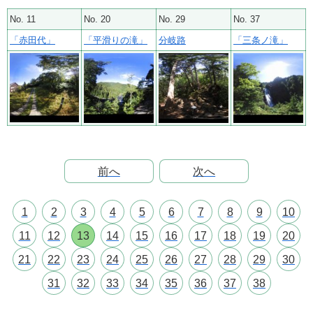
No. 11
No. 20
No. 29
No. 37
「赤田代」
「平滑りの滝」
分岐路
「三条ノ滝」
前へ
次へ
1
2
3
4
5
6
7
8
9
10
11
12
13
14
15
16
17
18
19
20
21
22
23
24
25
26
27
28
29
30
31
32
33
34
35
36
37
38