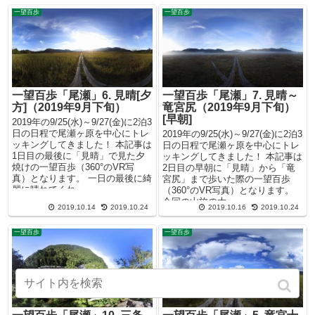
一望百歩
一望百歩
一望百歩「尾瀬」6. 見晴[夕
一望百歩「尾瀬」7. 見晴～
方]（2019年9月下旬）
竜宮尻（2019年9月下旬）
[早朝]
2019年の9/25(水)～9/27(金)に2泊3
日の日程で尾瀬ヶ原を中心にトレ
2019年の9/25(水)～9/27(金)に2泊3
ッキングしてきました！ 本記事は
日の日程で尾瀬ヶ原を中心にトレ
1日目の最後に「見晴」で見た夕
ッキングしてきました！ 本記事は
焼けの一望百歩（360°のVR写
2日目の早朝に「見晴」から「竜
真）となります。 一日の最後に綺
宮尻」まで歩いた際の一望百歩
麗に晴れてくれ...
（360°のVR写真）となります。
今回の山旅の大...
2019.10.14
2019.10.24
2019.10.16
2019.10.24
一望百歩
一望百歩