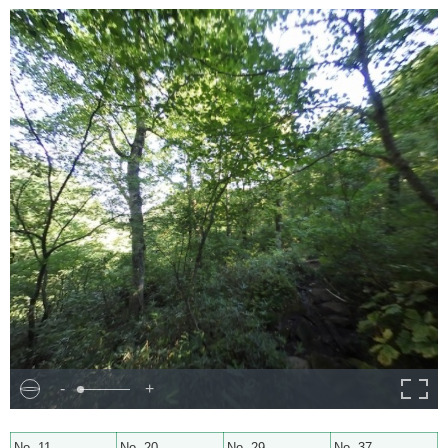
-
+
No. 11
No. 20
No. 29
No. 37