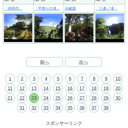
「赤田代」
「平滑りの滝」
分岐路
「三条ノ滝」
前へ
次へ
1
2
3
4
5
6
7
8
9
10
11
12
13
14
15
16
17
18
19
20
21
22
23
24
25
26
27
28
29
30
31
32
33
34
35
36
37
38
スポンサーリンク