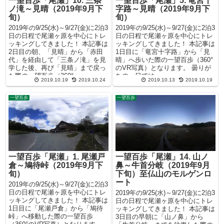
一望百歩「尾瀬」10. 三条
一望百歩「尾瀬」5. 竜宮十
ノ滝～見晴（2019年9月下
字路～見晴（2019年9月下
旬）
旬）
2019年の9/25(水)～9/27(金)に2泊3
2019年の9/25(水)～9/27(金)に2泊3
日の日程で尾瀬ヶ原を中心にトレ
日の日程で尾瀬ヶ原を中心にトレ
ッキングしてきました！ 本記事は
ッキングしてきました！ 本記事は
2日目の朝、「見晴」から「赤田
1日目に「竜宮十字路」から「見
代」を経由して「三条ノ滝」を見
晴」へ歩いた際の一望百歩（360°
学した後、再び「見晴」まで戻っ
のVR写真）となります。 曇りが
た際の一望百歩（360°...
ちの一日では...
2019.10.19
2019.10.24
2019.10.13
2019.10.19
一望百歩
一望百歩
一望百歩「尾瀬」1. 尾瀬戸
一望百歩「尾瀬」14. 山ノ
倉～鳩待峠（2019年9月下
鼻～牛首分岐（2019年9月
旬）
下旬）至仏山のモルゲンロ
ート
2019年の9/25(水)～9/27(金)に2泊3
日の日程で尾瀬ヶ原を中心にトレ
2019年の9/25(水)～9/27(金)に2泊3
ッキングしてきました！ 本記事は
日の日程で尾瀬ヶ原を中心にトレ
1日目に「尾瀬戸倉」から「鳩待
ッキングしてきました！ 本記事は
峠」へ移動した際の一望百歩
3日目の早朝に「山ノ鼻」から