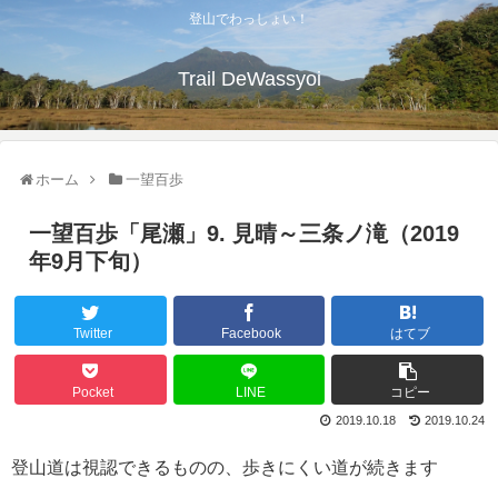
登山でわっしょい！
Trail DeWassyoi
ホーム
一望百歩
一望百歩「尾瀬」9. 見晴～三条ノ滝（2019
年9月下旬）
Twitter
Facebook
はてブ
Pocket
LINE
コピー
2019.10.18
2019.10.24
登山道は視認できるものの、歩きにくい道が続きます