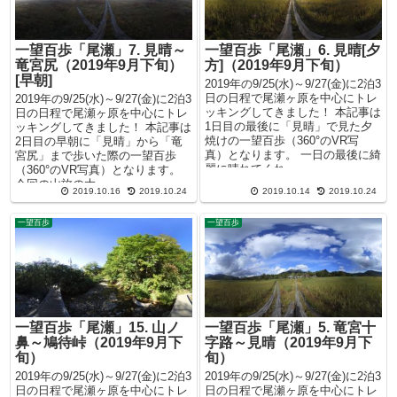
一望百歩「尾瀬」7. 見晴～
一望百歩「尾瀬」6. 見晴[夕
竜宮尻（2019年9月下旬）
方]（2019年9月下旬）
[早朝]
2019年の9/25(水)～9/27(金)に2泊3
日の日程で尾瀬ヶ原を中心にトレ
2019年の9/25(水)～9/27(金)に2泊3
ッキングしてきました！ 本記事は
日の日程で尾瀬ヶ原を中心にトレ
1日目の最後に「見晴」で見た夕
ッキングしてきました！ 本記事は
焼けの一望百歩（360°のVR写
2日目の早朝に「見晴」から「竜
真）となります。 一日の最後に綺
宮尻」まで歩いた際の一望百歩
麗に晴れてくれ...
（360°のVR写真）となります。
今回の山旅の大...
2019.10.16
2019.10.24
2019.10.14
2019.10.24
一望百歩
一望百歩
一望百歩「尾瀬」15. 山ノ
一望百歩「尾瀬」5. 竜宮十
鼻～鳩待峠（2019年9月下
字路～見晴（2019年9月下
旬）
旬）
2019年の9/25(水)～9/27(金)に2泊3
2019年の9/25(水)～9/27(金)に2泊3
日の日程で尾瀬ヶ原を中心にトレ
日の日程で尾瀬ヶ原を中心にトレ