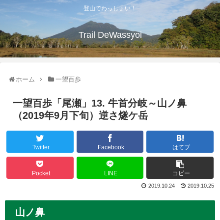
登山でわっしょい！
Trail DeWassyoi
ホーム
一望百歩
一望百歩「尾瀬」13. 牛首分岐～山ノ鼻
（2019年9月下旬）逆さ燧ケ岳
Twitter
Facebook
はてブ
Pocket
LINE
コピー
2019.10.24
2019.10.25
山ノ鼻