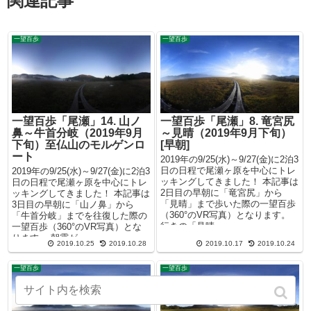
関連記事
一望百歩
一望百歩
一望百歩「尾瀬」14. 山ノ
一望百歩「尾瀬」8. 竜宮尻
鼻～牛首分岐（2019年9月
～見晴（2019年9月下旬）
下旬）至仏山のモルゲンロ
[早朝]
ート
2019年の9/25(水)～9/27(金)に2泊3
日の日程で尾瀬ヶ原を中心にトレ
2019年の9/25(水)～9/27(金)に2泊3
ッキングしてきました！ 本記事は
日の日程で尾瀬ヶ原を中心にトレ
2日目の早朝に「竜宮尻」から
ッキングしてきました！ 本記事は
「見晴」まで歩いた際の一望百歩
3日目の早朝に「山ノ鼻」から
（360°のVR写真）となります。
「牛首分岐」までを往復した際の
行きの「見晴」...
一望百歩（360°のVR写真）とな
ります。 朝霧が...
2019.10.25
2019.10.28
2019.10.17
2019.10.24
一望百歩
一望百歩