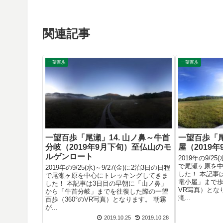
関連記事
一望百歩
一望百歩
一望百歩「尾瀬」14. 山ノ鼻～牛首
一望百歩「尾
分岐（2019年9月下旬）至仏山のモ
屋（2019
ルゲンロート
2019年の9/25
で尾瀬ヶ原を
2019年の9/25(水)～9/27(金)に2泊3日の日程
した！ 本記事
で尾瀬ヶ原を中心にトレッキングしてきま
電小屋」まで歩
した！ 本記事は3日目の早朝に「山ノ鼻」
VR写真）とな
から「牛首分岐」までを往復した際の一望
滝...
百歩（360°のVR写真）となります。 朝霧
が...
2019.10.25
2019.10.28