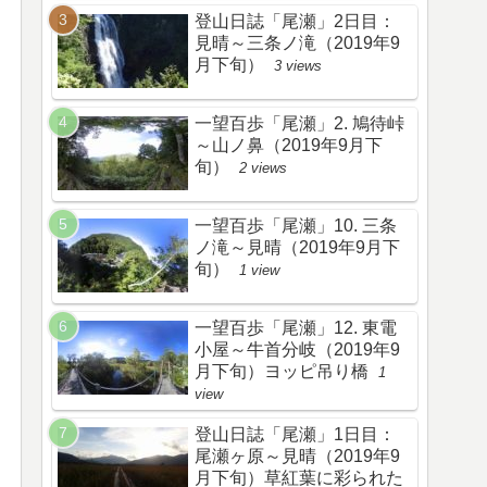
登山日誌「尾瀬」2日目：
見晴～三条ノ滝（2019年9
月下旬）
3 views
一望百歩「尾瀬」2. 鳩待峠
～山ノ鼻（2019年9月下
旬）
2 views
一望百歩「尾瀬」10. 三条
ノ滝～見晴（2019年9月下
旬）
1 view
一望百歩「尾瀬」12. 東電
小屋～牛首分岐（2019年9
月下旬）ヨッピ吊り橋
1
view
登山日誌「尾瀬」1日目：
尾瀬ヶ原～見晴（2019年9
月下旬）草紅葉に彩られた