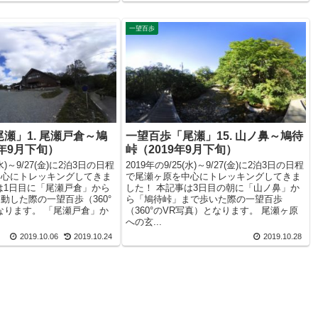
一望百歩
瀬」1. 尾瀬戸倉～鳩
一望百歩「尾瀬」15. 山ノ鼻～鳩待
9年9月下旬）
峠（2019年9月下旬）
(水)～9/27(金)に2泊3日の日程
2019年の9/25(水)～9/27(金)に2泊3日の日程
中心にトレッキングしてきま
で尾瀬ヶ原を中心にトレッキングしてきま
は1日目に「尾瀬戸倉」から
した！ 本記事は3日目の朝に「山ノ鼻」か
動した際の一望百歩（360°
ら「鳩待峠」まで歩いた際の一望百歩
なります。 「尾瀬戸倉」か
（360°のVR写真）となります。 尾瀬ヶ原
への玄...
2019.10.06
2019.10.24
2019.10.28