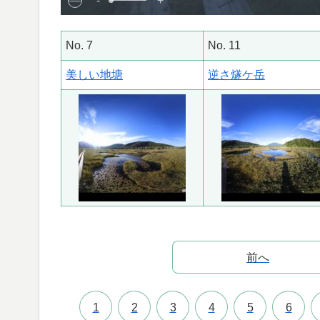
-
+
No. 7
No. 11
美しい地塘
逆さ燧ケ岳
前へ
1
2
3
4
5
6