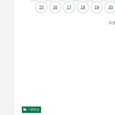
15
16
17
18
19
20
ス
一望百歩