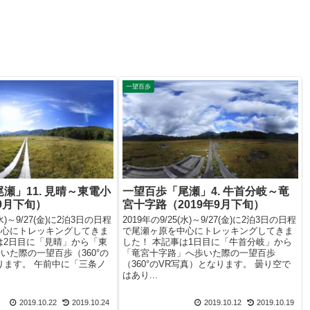
一望百歩
瀬」11. 見晴～東電小
一望百歩「尾瀬」4. 牛首分岐～竜
年9月下旬）
宮十字路（2019年9月下旬）
(水)～9/27(金)に2泊3日の日程
2019年の9/25(水)～9/27(金)に2泊3日の日程
中心にトレッキングしてきま
で尾瀬ヶ原を中心にトレッキングしてきま
は2日目に「見晴」から「東
した！ 本記事は1日目に「牛首分岐」から
いた際の一望百歩（360°の
「竜宮十字路」へ歩いた際の一望百歩
ります。 午前中に「三条ノ
（360°のVR写真）となります。 曇り空で
はあり...
2019.10.22
2019.10.24
2019.10.12
2019.10.19