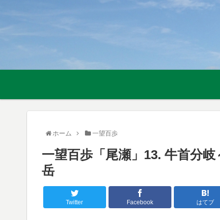
ホーム
一望百歩
一望百歩「尾瀬」13. 牛首分岐
岳
Twitter
Facebook
はてブ