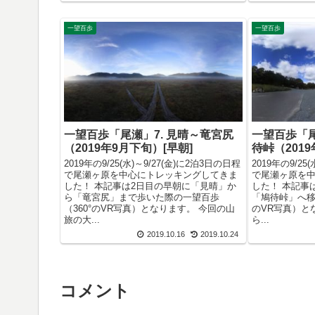
一望百歩
一望百歩
一望百歩「尾瀬」7. 見晴～竜宮尻
一望百歩「尾
（2019年9月下旬）[早朝]
待峠（201
2019年の9/25(水)～9/27(金)に2泊3日の日程
2019年の9/25
で尾瀬ヶ原を中心にトレッキングしてきま
で尾瀬ヶ原を
した！ 本記事は2日目の早朝に「見晴」か
した！ 本記事
ら「竜宮尻」まで歩いた際の一望百歩
「鳩待峠」へ移
（360°のVR写真）となります。 今回の山
のVR写真）と
旅の大...
ら...
2019.10.16
2019.10.24
コメント