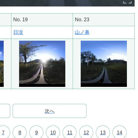
No. 19
No. 23
日没
山ノ鼻
次へ
7
8
9
10
11
12
13
14