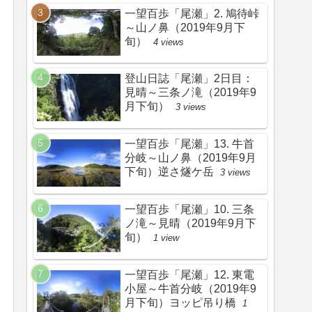
一望百歩「尾瀬」2. 鳩待峠
～山ノ鼻（2019年9月下
旬）
4 views
登山日誌「尾瀬」2日目：
見晴～三条ノ滝（2019年9
月下旬）
3 views
一望百歩「尾瀬」13. 牛首
分岐～山ノ鼻（2019年9月
下旬）逆さ燧ケ岳
3 views
一望百歩「尾瀬」10. 三条
ノ滝～見晴（2019年9月下
旬）
1 view
一望百歩「尾瀬」12. 東電
小屋～牛首分岐（2019年9
月下旬）ヨッピ吊り橋
1