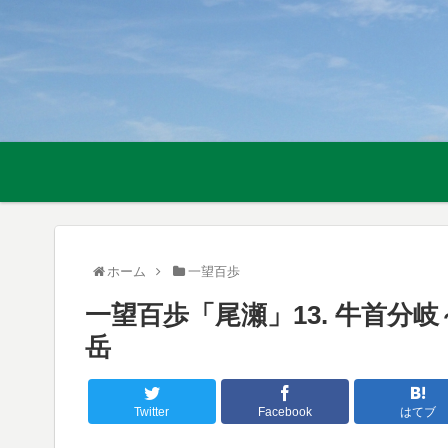
ホーム
一望百歩
一望百歩「尾瀬」13. 牛首分岐
岳
Twitter
Facebook
はてブ