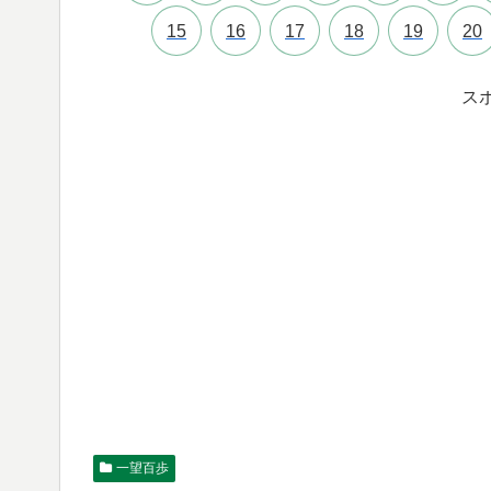
15
16
17
18
19
20
ス
一望百歩