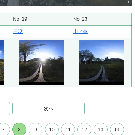
No. 19
No. 23
日没
山ノ鼻
次へ
7
8
9
10
11
12
13
14