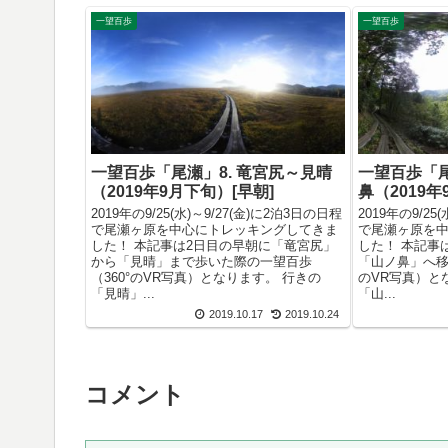
一望百歩
一望百歩
一望百歩「尾瀬」8. 竜宮尻～見晴
一望百歩「尾
（2019年9月下旬）[早朝]
鼻（2019
2019年の9/25(水)～9/27(金)に2泊3日の日程
2019年の9/25
で尾瀬ヶ原を中心にトレッキングしてきま
で尾瀬ヶ原を
した！ 本記事は2日目の早朝に「竜宮尻」
した！ 本記事
から「見晴」まで歩いた際の一望百歩
「山ノ鼻」へ移
（360°のVR写真）となります。 行きの
のVR写真）と
「見晴」...
「山...
2019.10.17
2019.10.24
コメント