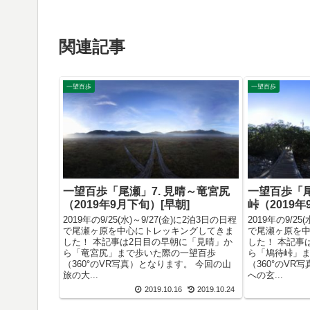
関連記事
一望百歩
一望百歩
一望百歩「尾瀬」7. 見晴～竜宮尻
一望百歩「尾
（2019年9月下旬）[早朝]
峠（2019
2019年の9/25(水)～9/27(金)に2泊3日の日程
2019年の9/25
で尾瀬ヶ原を中心にトレッキングしてきま
で尾瀬ヶ原を
した！ 本記事は2日目の早朝に「見晴」か
した！ 本記事
ら「竜宮尻」まで歩いた際の一望百歩
ら「鳩待峠」
（360°のVR写真）となります。 今回の山
（360°のVR
旅の大...
への玄...
2019.10.16
2019.10.24