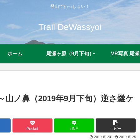
登山でわっしょい！
Trail DeWassyoi
ホーム
尾瀬ヶ原（9月下旬）
VR写真 尾瀬
～山ノ鼻（2019年9月下旬）逆さ燧ケ
Pocket
LINE
コピー
2019.10.24
2019.10.25