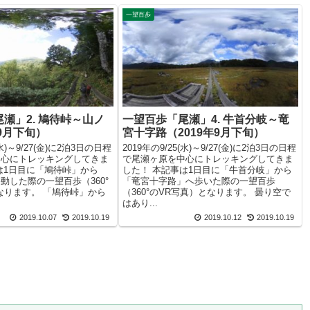
一望百歩
瀬」2. 鳩待峠～山ノ
一望百歩「尾瀬」4. 牛首分岐～竜
年9月下旬）
宮十字路（2019年9月下旬）
(水)～9/27(金)に2泊3日の日程
2019年の9/25(水)～9/27(金)に2泊3日の日程
中心にトレッキングしてきま
で尾瀬ヶ原を中心にトレッキングしてきま
は1日目に「鳩待峠」から
した！ 本記事は1日目に「牛首分岐」から
動した際の一望百歩（360°
「竜宮十字路」へ歩いた際の一望百歩
なります。 「鳩待峠」から
（360°のVR写真）となります。 曇り空で
はあり...
2019.10.07
2019.10.19
2019.10.12
2019.10.19