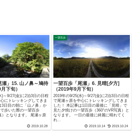
一望百歩
瀬」15. 山ノ鼻～鳩待
一望百歩「尾瀬」6. 見晴[夕方]
年9月下旬）
（2019年9月下旬）
(水)～9/27(金)に2泊3日の日程
2019年の9/25(水)～9/27(金)に2泊3日の日程
中心にトレッキングしてきま
で尾瀬ヶ原を中心にトレッキングしてきま
は3日目の朝に「山ノ鼻」か
した！ 本記事は1日目の最後に「見晴」で
まで歩いた際の一望百歩
見た夕焼けの一望百歩（360°のVR写真）と
写真）となります。 尾瀬ヶ原
なります。 一日の最後に綺麗に晴れてく
れ...
2019.10.28
2019.10.14
2019.10.24