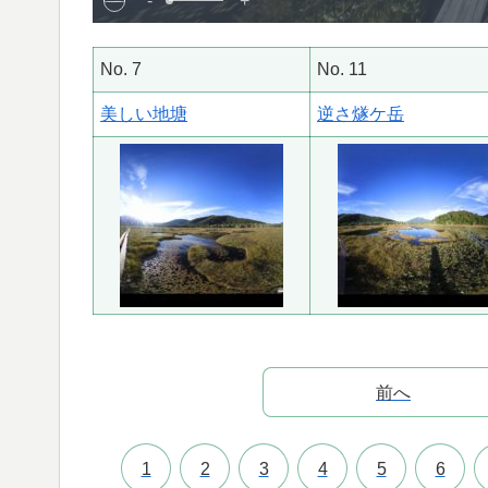
-
+
No. 7
No. 11
美しい地塘
逆さ燧ケ岳
前へ
1
2
3
4
5
6